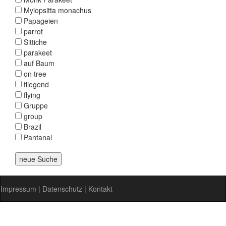
Myiopsitta monachus
Papageien
parrot
Sittiche
parakeet
auf Baum
on tree
fliegend
flying
Gruppe
group
Brazil
Pantanal
Impressum
|
Datenschutz
|
Kontakt