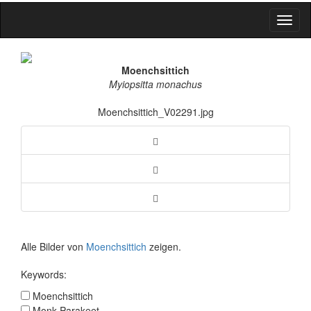
Toggl
naviga
Moenchsittich
Myiopsitta monachus
Moenchsittich_V02291.jpg
Alle Bilder von
Moenchsittich
zeigen.
Keywords:
Moenchsittich
Monk Parakeet